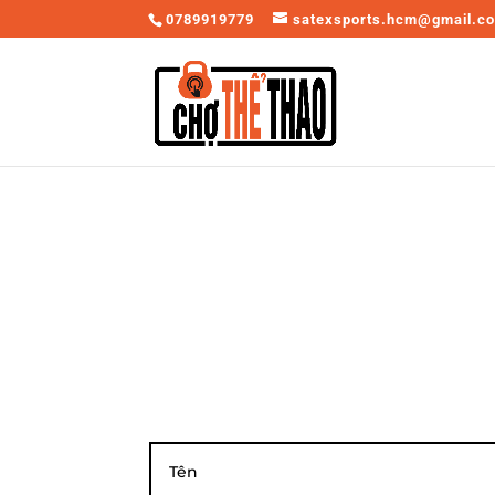
0789919779
satexsports.hcm@gmail.c