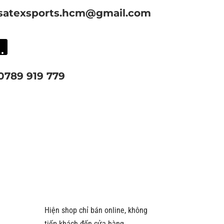
satexsports.hcm@gmail.com

0789 919 779
Hiện shop chỉ bán online, không
tiếp khách đến cửa hàng.