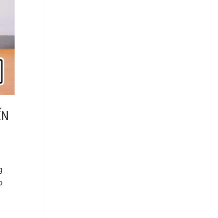
ẾN
g
o