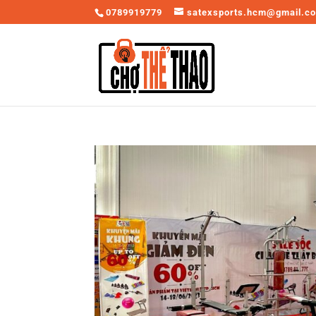
0789919779
satexsports.hcm@gmail.c