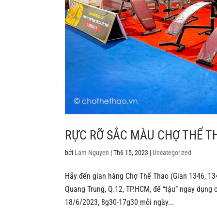
RỰC RỠ SẮC MÀU CHỢ THỂ TH
bởi
Lam Nguyen
|
Th6 15, 2023
|
Uncategorized
Hãy đến gian hàng Chợ Thể Thao (Gian 1346, 134
Quang Trung, Q.12, TP.HCM, để “tậu” ngay dụng c
18/6/2023, 8g30-17g30 mỗi ngày...