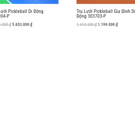
Lưới Pickleball Di Động
Trụ Lưới Pickleball Gia Đình D
904-P
Động 303703-P
Giá
Giá
Giá
Giá
0.000
₫
5.653.000
₫
1.410.000
₫
1.199.000
₫
gốc
hiện
gốc
hiện
là:
tại
là:
tại
6.650.000 ₫.
là:
1.410.000 ₫.
là:
5.653.000 ₫.
1.199.000