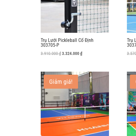
Trụ Lưới Pickleball Cố Định
Trụ 
303705-P
303
Giá
Giá
3.910.000
₫
3.324.000
₫
3.57
gốc
hiện
là:
tại
3.910.000 ₫.
là:
Giảm giá!
3.324.000 ₫.