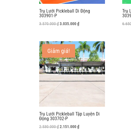
Trụ Lưới Pickleball Di Động
Trụ 
303901-P
303
Giá
Giá
3.570.000
₫
3.035.000
₫
6.65
gốc
hiện
là:
tại
3.570.000 ₫.
là:
Giảm giá!
3.035.000 ₫.
Trụ Lưới Pickleball Tập Luyện Di
Động 303702-P
Giá
Giá
2.530.000
₫
2.151.000
₫