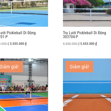
Lưới Pickleball Di Động
Trụ Lưới Pickleball Di Động
701-P
303704-P
Giá
Giá
Giá
Giá
0.000
₫
3.035.000
₫
6.650.000
₫
5.653.000
₫
gốc
hiện
gốc
hiện
là:
tại
là:
tại
3.570.000 ₫.
là:
6.650.000 ₫.
là:
Giảm giá!
Giảm giá!
3.035.000 ₫.
5.653.000