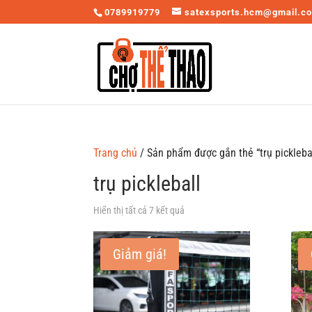
0789919779
satexsports.hcm@gmail.c
Trang chủ
/ Sản phẩm được gắn thẻ “trụ pickleba
trụ pickleball
Hiển thị tất cả 7 kết quả
Giảm giá!