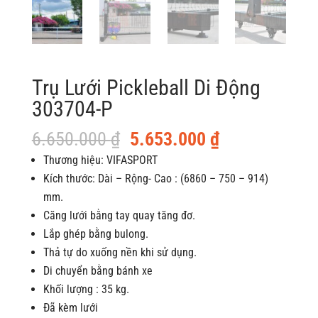
Trụ Lưới Pickleball Di Động
303704-P
Giá
Giá
6.650.000
₫
5.653.000
₫
gốc
hiện
Thương hiệu: VIFASPORT
là:
tại
Kích thước: Dài – Rộng- Cao : (6860 – 750 – 914)
6.650.000 ₫.
là:
mm.
5.653.000 ₫.
Căng lưới bằng tay quay tăng đơ.
Lắp ghép bằng bulong.
Thả tự do xuống nền khi sử dụng.
Di chuyển bằng bánh xe
Khối lượng : 35 kg.
Đã kèm lưới