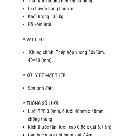
Thả tự do xuống nền khi sử dụng.
Di chuyển bằng bánh xe
Khối lượng : 35 kg.
Đã kèm lưới
* VẬT LIỆU:
Khung chính: Thép hộp vuông 80x80m,
40×40 (mm).
* XỬ LÝ BỀ MẶT THÉP:
Sơn tĩnh điện
* THÔNG SỐ LƯỚI:
Lưới TPE 3.0mm, ô lưới 48mm x 48mm,
chống thụng
Kích thước tấm lưới: cao 0.86 x dài 6.7 (m)
Cáp bọc nhựa phi 5mm, dài 7.4m