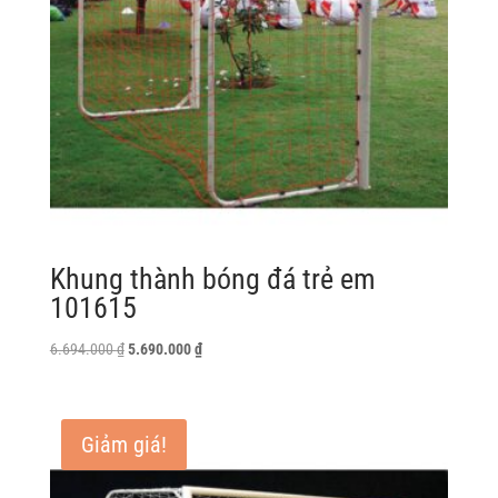
Khung thành bóng đá trẻ em
101615
Giá
Giá
6.694.000
₫
5.690.000
₫
gốc
hiện
là:
tại
6.694.000 ₫.
là:
Giảm giá!
5.690.000 ₫.