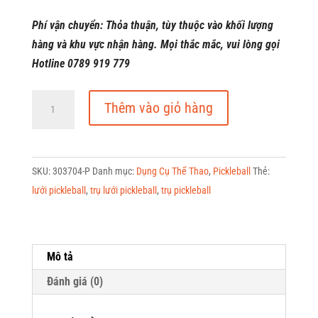
Phí vận chuyển: Thỏa thuận, tùy thuộc vào khối lượng
hàng và khu vực nhận hàng. Mọi thắc mắc, vui lòng gọi
Hotline 0789 919 779
Trụ
Thêm vào giỏ hàng
Lưới
Pickleball
Di
SKU:
303704-P
Danh mục:
Dụng Cụ Thể Thao
,
Pickleball
Thẻ:
Động
lưới pickleball
,
trụ lưới pickleball
,
trụ pickleball
303704-
P
số
lượng
Mô tả
Đánh giá (0)