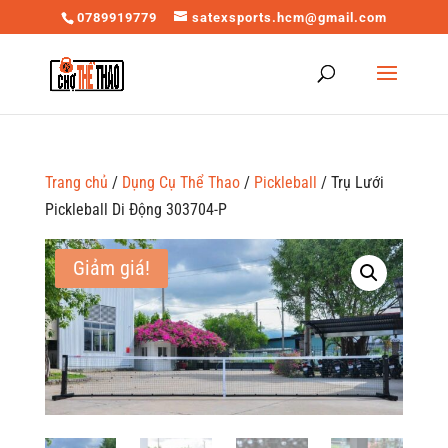
0789919779
satexsports.hcm@gmail.com
Trang chủ
/
Dụng Cụ Thể Thao
/
Pickleball
/ Trụ Lưới
Pickleball Di Động 303704-P
Giảm giá!