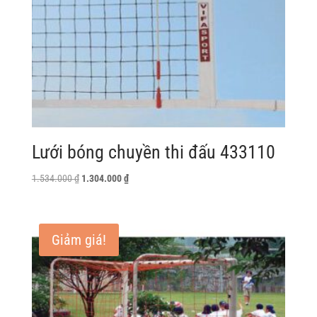
Lưới bóng chuyền thi đấu 433110
Giá
Giá
1.534.000
₫
1.304.000
₫
gốc
hiện
là:
tại
1.534.000 ₫.
là:
Giảm giá!
1.304.000 ₫.