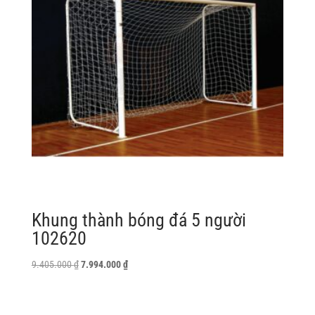
Khung thành bóng đá 5 người
102620
Giá
Giá
9.405.000
₫
7.994.000
₫
gốc
hiện
là:
tại
9.405.000 ₫.
là: