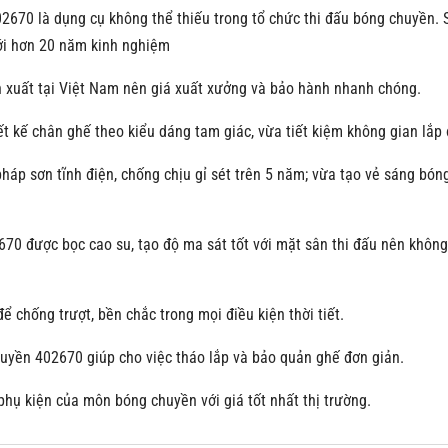
02670 là dụng cụ không thể thiếu trong tổ chức thi đấu bóng chuyền.
ới hơn 20 năm kinh nghiệm
 xuất tại Việt Nam nên giá xuất xưởng và bảo hành nhanh chóng.
t kế chân ghế theo kiểu dáng tam giác, vừa tiết kiệm không gian lắp
p sơn tĩnh điện, chống chịu gỉ sét trên 5 năm; vừa tạo vẻ sáng bóng
70 được bọc cao su, tạo độ ma sát tốt với mặt sân thi đấu nên khôn
chống trượt, bền chắc trong mọi điều kiện thời tiết.
huyền 402670 giúp cho việc tháo lắp và bảo quản ghế đơn giản.
hụ kiện của môn bóng chuyền với giá tốt nhất thị trường.