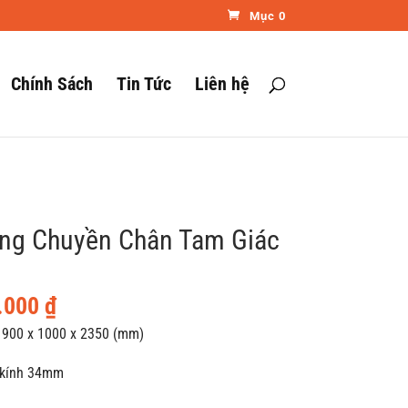
Mục 0
Chính Sách
Tin Tức
Liên hệ
óng Chuyền Chân Tam Giác
Giá
.000
₫
hiện
: 900 x 1000 x 2350 (mm)
tại
g kính 34mm
.000 ₫.
là:
4.700.000 ₫.