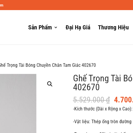
om
Sản Phẩm
Đại Hạ Giá
Thương Hiệu
Ghế Trọng Tài Bóng Chuyền Chân Tam Giác 402670
Ghế Trọng Tài B
402670
Giá
5.529.000
₫
4.700
gốc
-Kích thước (Dài x Rộng x Cao)
là:
-Vật liệu: Thép ống tròn đườn
5.529