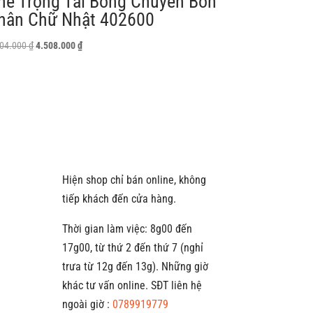
hế Trọng Tài Bóng Chuyền Bốn
hân Chữ Nhật 402600
Giá
Giá
304.000
₫
4.508.000
₫
gốc
hiện
là:
tại
5.304.000 ₫.
là:
4.508.000 ₫.
Hiện shop chỉ bán online, không
tiếp khách đến cửa hàng.
Thời gian làm việc: 8g00 đến
17g00, từ thứ 2 đến thứ 7 (nghỉ
trưa từ 12g đến 13g). Những giờ
khác tư vấn online. SĐT liên hệ
ngoài giờ :
0789919779