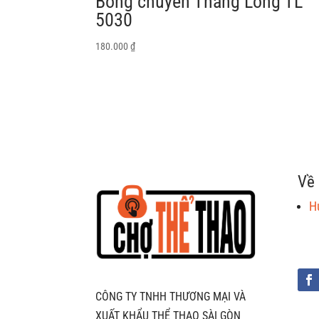
Bóng chuyền Thăng Long TL
5030
180.000
₫
Về 
H
CÔNG TY TNHH THƯƠNG MẠI VÀ
XUẤT KHẨU THỂ THAO SÀI GÒN