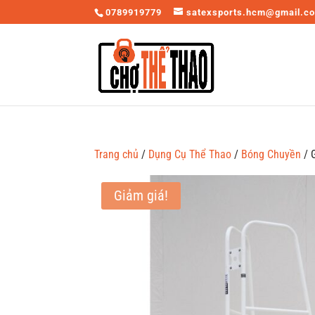
0789919779
satexsports.hcm@gmail.c
Trang chủ
/
Dụng Cụ Thể Thao
/
Bóng Chuyền
/ 
Giảm giá!