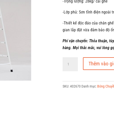
-Trọng lượng: 28kg/ cái ghế
-Lớp phủ: Sơn tĩnh điện ngoài t
-Thiết kế độc đáo của chân ghế
gian lắp đặt vừa đảm bảo độ ổ
Phí vận chuyển: Thỏa thuận, tù
hàng. Mọi thắc mắc, vui lòng g
Ghế
Thêm vào gi
Trọng
Tài
Bóng
SKU:
402670
Danh mục:
Bóng Chuy
Chuyền
Chân
Tam
Giác