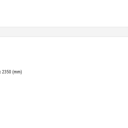
402670
số
lượng
 x 2350 (mm)