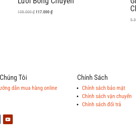
Lưới Bóng Chuyền
G
C
Giá
Giá
138.000
₫
117.000
₫
gốc
hiện
5.
là:
tại
138.000 ₫.
là:
117.000 ₫.
Chúng Tôi
Chính Sách
ướng dẫn mua hàng online
Chính sách bảo mật
Chính sách vận chuyển
Chính sách đổi trả