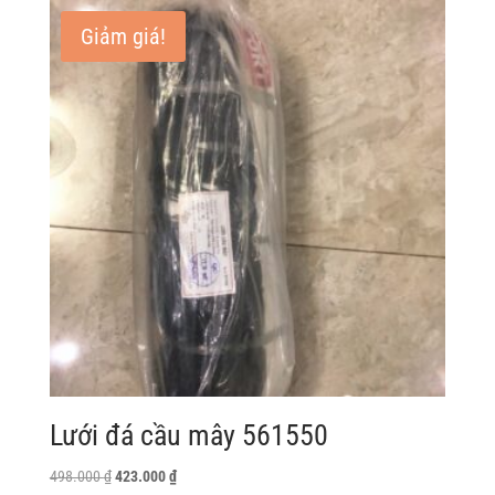
3.570.000 ₫.
là:
Giảm giá!
3.035.000 ₫.
Lưới đá cầu mây 561550
Giá
Giá
498.000
₫
423.000
₫