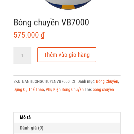
Bóng chuyền VB7000
575.000
₫
Bóng
Thêm vào giỏ hàng
chuyền
VB7000
số
SKU:
BANHBONGCHUYENVB7000_CH
Danh mục:
Bóng Chuyền
,
lượng
Dụng Cụ Thể Thao
,
Phụ Kiện Bóng Chuyền
Thẻ:
bóng chuyền
Mô tả
Đánh giá (0)