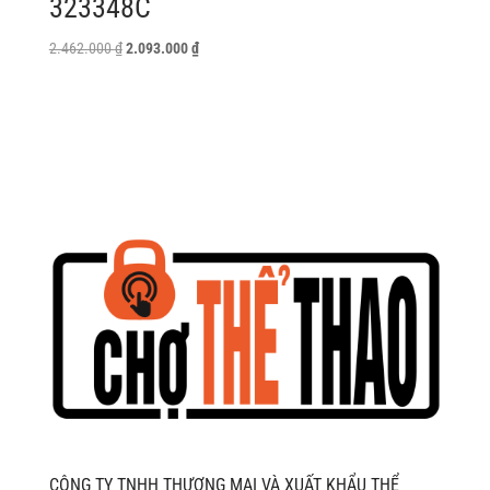
323348C
Giá
Giá
2.462.000
₫
2.093.000
₫
gốc
hiện
là:
tại
2.462.000 ₫.
là:
2.093.000 ₫.
CÔNG TY TNHH THƯƠNG MẠI VÀ XUẤT KHẨU THỂ