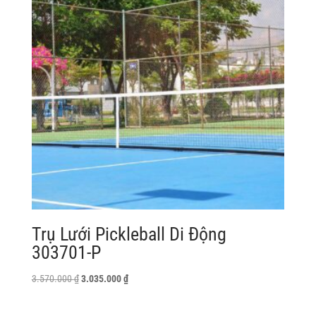
Trụ Lưới Pickleball Di Động
303701-P
Giá
Giá
3.570.000
₫
3.035.000
₫
gốc
hiện
là:
tại