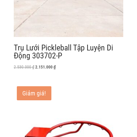
Trụ Lưới Pickleball Tập Luyện Di
Động 303702-P
Giá
Giá
2.530.000
₫
2.151.000
₫
gốc
hiện
là:
tại
2.530.000 ₫.
là:
Giảm giá!
2.151.000 ₫.