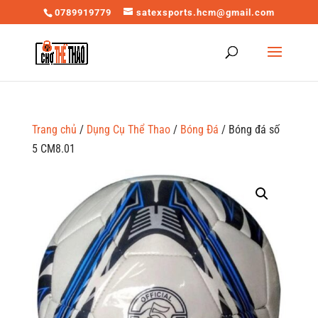
0789919779
satexsports.hcm@gmail.com
Trang chủ
/
Dụng Cụ Thể Thao
/
Bóng Đá
/ Bóng đá số
5 CM8.01