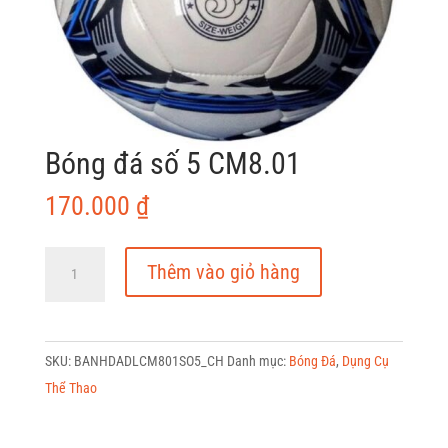
Bóng đá số 5 CM8.01
170.000
₫
Bóng
Thêm vào giỏ hàng
đá
số
5
SKU:
BANHDADLCM801SO5_CH
Danh mục:
Bóng Đá
,
Dụng Cụ
CM8.01
Thể Thao
số
lượng