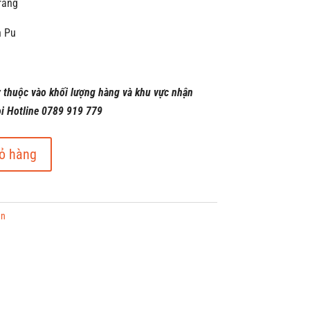
rắng
n Pu
y thuộc vào khối lượng hàng và khu vực nhận
ọi Hotline 0789 919 779
ỏ hàng
ền