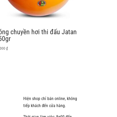
óng chuyền hơi thi đấu Jatan
50gr
.000
₫
Hiện shop chỉ bán online, không
tiếp khách đến cửa hàng.
Thời gian làm việc: 8g00 đến