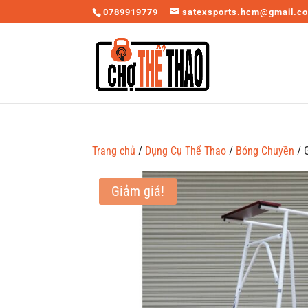
0789919779
satexsports.hcm@gmail.c
Trang chủ
/
Dụng Cụ Thể Thao
/
Bóng Chuyền
/ 
Giảm giá!