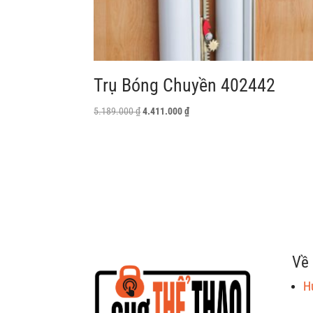
Trụ Bóng Chuyền 402442
Giá
Giá
5.189.000
₫
4.411.000
₫
gốc
hiện
là:
tại
5.189.000 ₫.
là:
4.411.000 ₫.
Về 
H