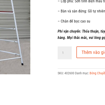
– Lớp phủ: Sơn tĩnh điện màu t
– Bàn và sàn đứng: Gỗ tự nhiê
– Chân đế bọc cao su
Phí vận chuyển: Thỏa thuận, tù
hàng. Mọi thắc mắc, vui lòng g
Ghế
Thêm vào gi
Trọng
Tài
Bóng
SKU:
402600
Danh mục:
Bóng Chuy
Chuyền
Bốn
Chân
Chữ
Nhật