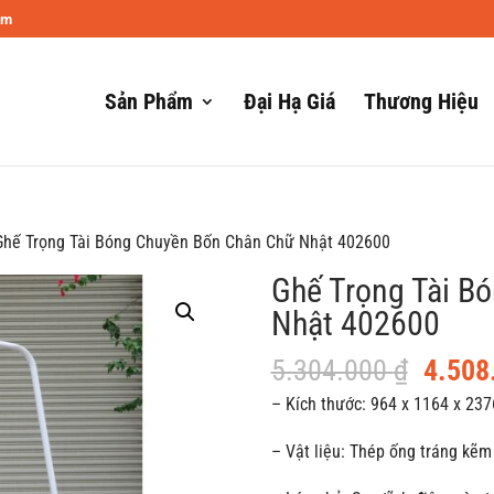
om
Sản Phẩm
Đại Hạ Giá
Thương Hiệu
Ghế Trọng Tài Bóng Chuyền Bốn Chân Chữ Nhật 402600
Ghế Trọng Tài B
Nhật 402600
Giá
5.304.000
₫
4.508
gốc
– Kích thước: 964 x 1164 x 23
là:
– Vật liệu: Thép ống tráng kẽ
5.304