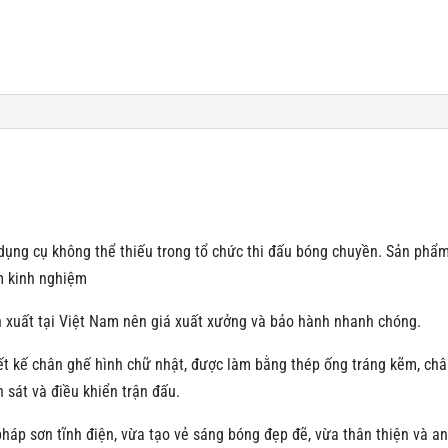
402600
số
lượng
 dụng cụ không thể thiếu trong tổ chức thi đấu bóng chuyền. Sản phẩ
m kinh nghiệm
 xuất tại Việt Nam nên giá xuất xưởng và bảo hành nhanh chóng.
ết kế chân ghế hình chữ nhật, được làm bằng thép ống tráng kẽm, ch
 sát và điều khiển trận đấu.
áp sơn tĩnh điện, vừa tạo vẻ sáng bóng đẹp đẽ, vừa thân thiện và an