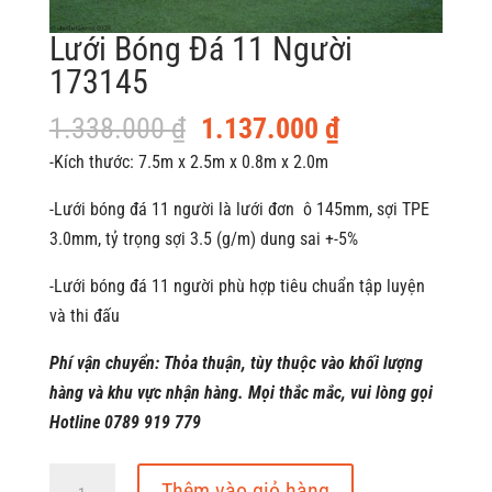
Lưới Bóng Đá 11 Người
173145
Giá
Giá
1.338.000
₫
1.137.000
₫
gốc
hiện
-Kích thước: 7.5m x 2.5m x 0.8m x 2.0m
là:
tại
-Lưới bóng đá 11 người là lưới đơn ô 145mm, sợi TPE
1.338.000 ₫.
là:
3.0mm, tỷ trọng sợi 3.5 (g/m) dung sai +-5%
1.137.000 ₫.
-Lưới bóng đá 11 người phù hợp tiêu chuẩn tập luyện
và thi đấu
Phí vận chuyển: Thỏa thuận, tùy thuộc vào khối lượng
hàng và khu vực nhận hàng. Mọi thắc mắc, vui lòng gọi
Hotline 0789 919 779
Lưới
Thêm vào giỏ hàng