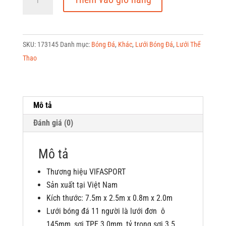
Bóng
Đá
11
SKU:
173145
Danh mục:
Bóng Đá
,
Khác
,
Lưới Bóng Đá
,
Lưới Thể
Người
Thao
173145
số
lượng
Mô tả
Đánh giá (0)
Mô tả
Thương hiệu VIFASPORT
Sản xuất tại Việt Nam
Kích thước: 7.5m x 2.5m x 0.8m x 2.0m
Lưới bóng đá 11 người là lưới đơn ô
145mm, sợi TPE 3.0mm, tỷ trọng sợi 3.5