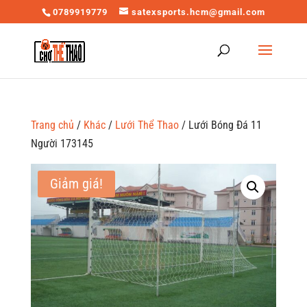
0789919779
satexsports.hcm@gmail.com
Trang chủ
/
Khác
/
Lưới Thể Thao
/ Lưới Bóng Đá 11
Người 173145
Giảm giá!