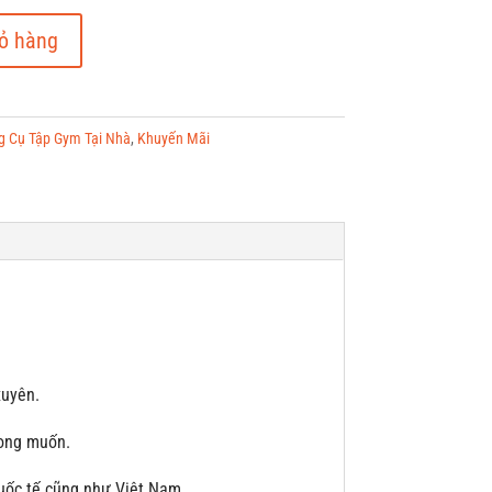
ỏ hàng
g Cụ Tập Gym Tại Nhà
,
Khuyến Mãi
xuyên.
mong muốn.
quốc tế cũng như Việt Nam.