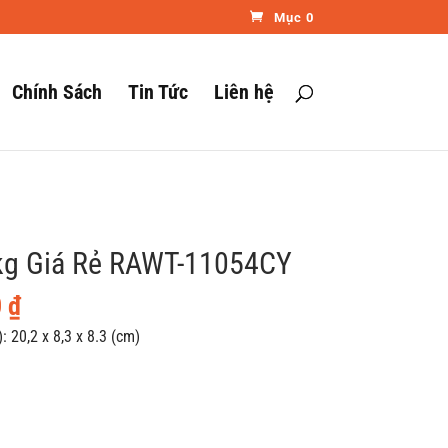
Mục 0
Chính Sách
Tin Tức
Liên hệ
kg Giá Rẻ RAWT-11054CY
Giá
0
₫
hiện
: 20,2 x 8,3 x 8.3 (cm)
tại
 ₫.
là:
296.000 ₫.