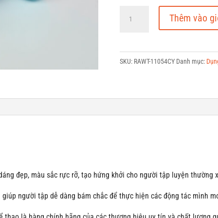
Tạ
Thêm vào gi
Tay
Reebok
4kg
SKU:
RAWT-11054CY
Danh mục:
Dụn
Giá
Rẻ
RAWT-
11054CY
số
lượng
áng đẹp, màu sắc rực rỡ, tạo hứng khởi cho người tập luyện thường 
ng giúp người tập dễ dàng bám chắc để thực hiện các động tác mình 
 thao là hàng chính hãng của các thương hiệu uy tín và chất lượng 