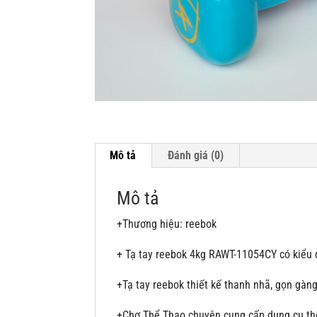
Mô tả
Đánh giá (0)
Mô tả
+Thương hiệu: reebok
+
Tạ tay reebok 4kg RAWT-11054CY có kiểu d
+Tạ tay reebok thiết kế thanh nhã, gọn gà
+Chợ Thể Thao chuyên cung cấp dụng cụ thể