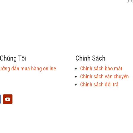
gốc
hiện
3.
là:
tại
4.600.000 ₫.
là:
2.300.000 ₫.
Chúng Tôi
Chính Sách
ướng dẫn mua hàng online
Chính sách bảo mật
Chính sách vận chuyển
Chính sách đổi trả