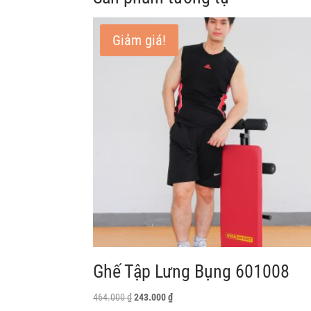
Giảm giá!
Ghế Tập Lưng Bụng 601008
Giá
Giá
464.000
₫
243.000
₫