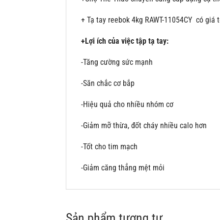
+ Tạ tay reebok 4kg RAWT-11054CY có giá tố
+Lợi ích của việc tập tạ tay:
-Tăng cường sức mạnh
-Săn chắc cơ bắp
-Hiệu quả cho nhiều nhóm cơ
-Giảm mỡ thừa, đốt cháy nhiều calo hơn
-Tốt cho tim mạch
-Giảm căng thẳng mệt mỏi
Sản phẩm tương tự