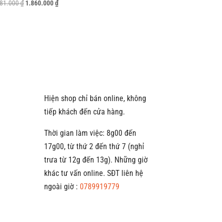
Giá
Giá
381.000
₫
1.860.000
₫
gốc
hiện
là:
tại
3.381.000 ₫.
là:
1.860.000 ₫.
Hiện shop chỉ bán online, không
tiếp khách đến cửa hàng.
Thời gian làm việc: 8g00 đến
17g00, từ thứ 2 đến thứ 7 (nghỉ
trưa từ 12g đến 13g). Những giờ
khác tư vấn online. SĐT liên hệ
ngoài giờ :
0789919779