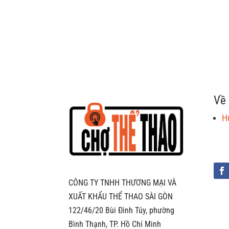
gốc
hiện
là:
tại
464.000 ₫.
là:
243.000 ₫.
Về 
H
CÔNG TY TNHH THƯƠNG MẠI VÀ
XUẤT KHẨU THỂ THAO SÀI GÒN
122/46/20 Bùi Đình Túy, phường
Bình Thạnh, TP. Hồ Chí Minh