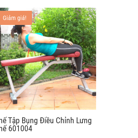
Giảm giá!
hế Tập Bụng Điều Chỉnh Lưng
hế 601004