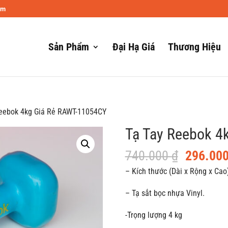
om
Sản Phẩm
Đại Hạ Giá
Thương Hiệu
Reebok 4kg Giá Rẻ RAWT-11054CY
Tạ Tay Reebok 4
Giá
740.000
₫
296.00
gốc
– Kích thước (Dài x Rộng x Cao)
là:
– Tạ sắt bọc nhựa Vinyl.
740.000
-Trọng lượng 4 kg