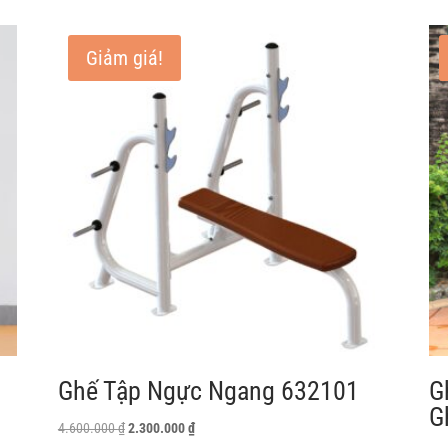
Giảm giá!
Ghế Tập Ngực Ngang 632101
G
G
Giá
Giá
4.600.000
₫
2.300.000
₫