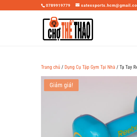
0789919779
satexsports.hcm@gmail.c
Trang chủ
/
Dụng Cụ Tập Gym Tại Nhà
/ Tạ Tay 
Giảm giá!