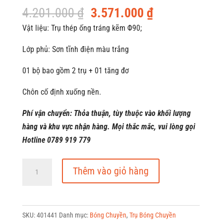
Giá
Giá
4.201.000
₫
3.571.000
₫
gốc
hiện
Vật liệu: Trụ thép ống tráng kẽm Φ90;
là:
tại
Lớp phủ: Sơn tĩnh điện màu trắng
4.201.000 ₫.
là:
3.571.000 ₫.
01 bộ bao gồm 2 trụ + 01 tăng đơ
Chôn cố định xuống nền.
Phí vận chuyển: Thỏa thuận, tùy thuộc vào khối lượng
hàng và khu vực nhận hàng. Mọi thắc mắc, vui lòng gọi
Hotline 0789 919 779
Trụ
Thêm vào giỏ hàng
Bóng
Chuyền
Trường
SKU:
401441
Danh mục:
Bóng Chuyền
,
Trụ Bóng Chuyền
Học