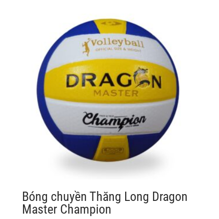
là:
tại
3.528.000 ₫.
là:
2.999.000 ₫.
Bóng chuyền Thăng Long Dragon
Master Champion