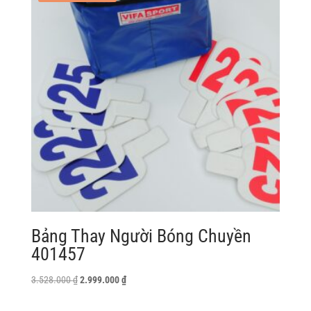
Bảng Thay Người Bóng Chuyền
401457
Giá
Giá
3.528.000
₫
2.999.000
₫
gốc
hiện