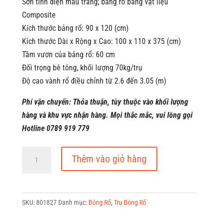
Sơn tĩnh điện màu trắng; bảng rổ bằng vật liệu
13.534.500 ₫.
là:
Composite
11.504.500
Kích thước bảng rổ: 90 x 120 (cm)
Kích thước Dài x Rộng x Cao: 100 x 110 x 375 (cm)
Tầm vươn của bảng rổ: 60 cm
Đối trọng bê tông, khối lượng 70kg/trụ
Độ cao vành rổ điều chỉnh từ 2.6 đến 3.05 (m)
Phí vận chuyển: Thỏa thuận, tùy thuộc vào khối lượng
hàng và khu vực nhận hàng. Mọi thắc mắc, vui lòng gọi
Hotline 0789 919 779
Trụ
Thêm vào giỏ hàng
Bóng
Rổ
Trường
SKU:
801827
Danh mục:
Bóng Rổ
,
Trụ Bóng Rổ
Học
801827