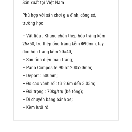
Sản xuất tại Việt Nam
Phù hợp với sân chơi gia đình, công sở,
trường học
– Vật liệu : Khung chân thép hộp tráng kẽm
25×50, trụ thép ống tráng kẽm Φ90mm, tay
đòn hộp tráng kẽm 20×40;
– Sơn tĩnh điện màu trắng;
– Pano Composite 900x1200x20mm;
– Deport : 600mm;
– Độ cao vành rổ : từ 2.6m đến 3.05m;
– Đối trọng : 70kg/trụ (bê tông);
– Di chuyển bằng bánh xe;
– Kèm lưới rổ.