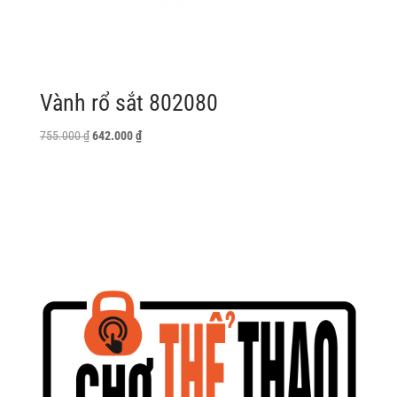
Vành rổ sắt 802080
Giá
Giá
755.000
₫
642.000
₫
gốc
hiện
là:
tại
755.000 ₫.
là:
642.000 ₫.