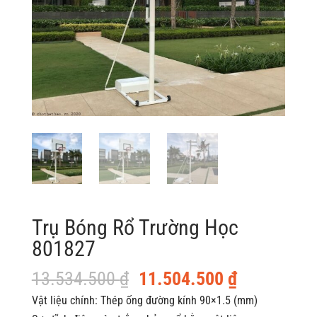
Trụ Bóng Rổ Trường Học
801827
Giá
Giá
13.534.500
₫
11.504.500
₫
gốc
hiện
Vật liệu chính: Thép ống đường kính 90×1.5 (mm)
là:
tại