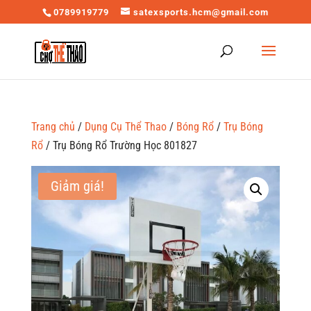
0789919779
satexsports.hcm@gmail.com
Trang chủ
/
Dụng Cụ Thể Thao
/
Bóng Rổ
/
Trụ Bóng
Rổ
/ Trụ Bóng Rổ Trường Học 801827
Giảm giá!