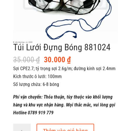
Túi Lưới Đựng Bóng 881024
Giá
Giá
35.000
₫
30.000
₫
gốc
hiện
Sợi CPE2.7; tỷ trọng sợi 2.6g/m; đường kính sợi 2.4mm
là:
tại
Kích thước ô lưới: 100mm
35.000 ₫.
là:
Số lượng chứa: 6-8 bóng
30.000 ₫.
Phí vận chuyển: Thỏa thuận, tùy thuộc vào khối lượng
hàng và khu vực nhận hàng. Mọi thắc mắc, vui lòng gọi
Hotline 0789 919 779
Túi