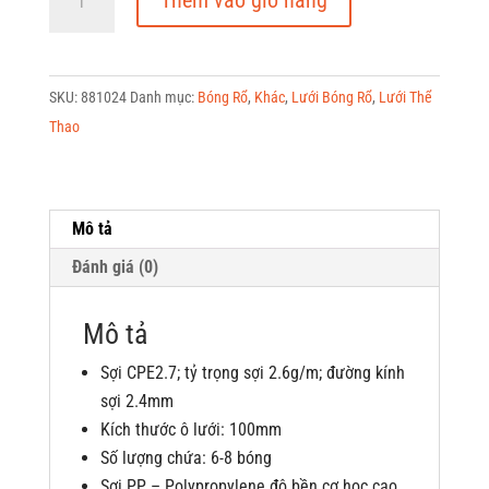
Thêm vào giỏ hàng
Lưới
Đựng
Bóng
SKU:
881024
Danh mục:
Bóng Rổ
,
Khác
,
Lưới Bóng Rổ
,
Lưới Thể
881024
Thao
số
lượng
Mô tả
Đánh giá (0)
Mô tả
Sợi CPE2.7; tỷ trọng sợi 2.6g/m; đường kính
sợi 2.4mm
Kích thước ô lưới: 100mm
Số lượng chứa: 6-8 bóng
Sợi PP – Polypropylene độ bền cơ học cao,