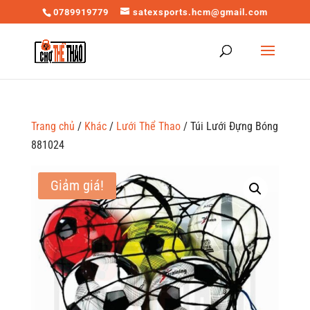
0789919779
satexsports.hcm@gmail.com
Trang chủ
/
Khác
/
Lưới Thể Thao
/ Túi Lưới Đựng Bóng
881024
Giảm giá!