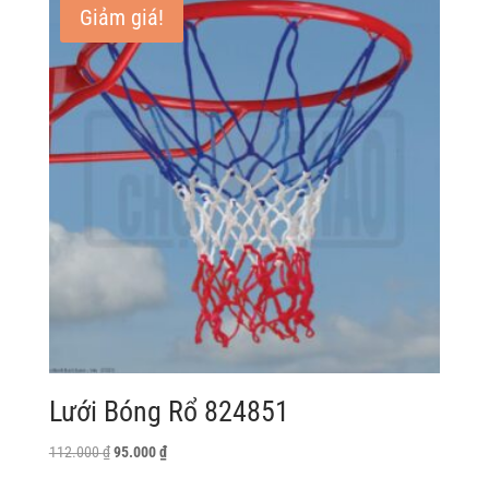
Giảm giá!
Lưới Bóng Rổ 824851
Giá
Giá
112.000
₫
95.000
₫
gốc
hiện