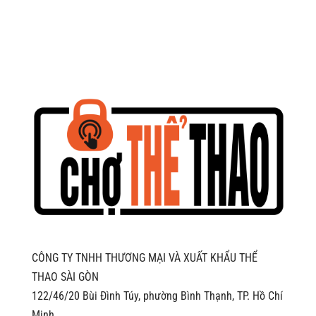
là:
tại
112.000 ₫.
là:
95.000 ₫.
CÔNG TY TNHH THƯƠNG MẠI VÀ XUẤT KHẨU THỂ
THAO SÀI GÒN
122/46/20 Bùi Đình Túy, phường Bình Thạnh, TP. Hồ Chí
Minh