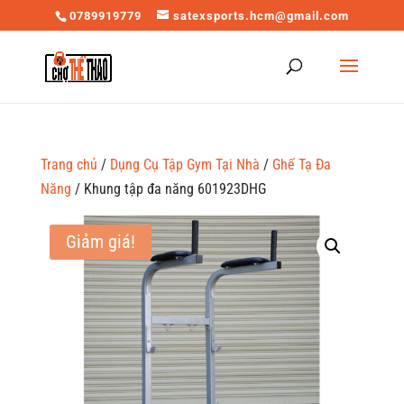
0789919779
satexsports.hcm@gmail.com
Trang chủ
/
Dụng Cụ Tập Gym Tại Nhà
/
Ghế Tạ Đa
Năng
/ Khung tập đa năng 601923DHG
Giảm giá!