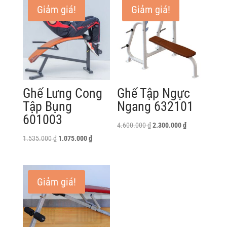
Giảm giá!
Giảm giá!
Ghế Lưng Cong
Ghế Tập Ngực
Tập Bụng
Ngang 632101
601003
Giá
Giá
4.600.000
₫
2.300.000
₫
gốc
hiện
Giá
Giá
1.535.000
₫
1.075.000
₫
là:
tại
gốc
hiện
4.600.000 ₫.
là:
là:
tại
2.300.000 ₫.
1.535.000 ₫.
là:
Giảm giá!
1.075.000 ₫.