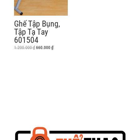
Ghế Tập Bụng,
Tập Tạ Tay
601504
Giá
Giá
1.200.000
₫
660.000
₫
gốc
hiện
là:
tại
1.200.000 ₫.
là:
660.000 ₫.