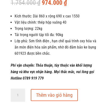
Giá
Giá
1.754.000
₫
974.000
₫
gốc
hiện
là:
tại
Kích thước: Dài 860 x rộng 690 x cao 1550
1.754.000 ₫.
là:
Vật liệu chính: thép hộp vuông 40
974.000 ₫.
Trọng lượng: 22kg
Tải trọng người tập tối đa: 90kg
Lớp phủ: Sơn tĩnh điện , hạn chế quá trình oxy hóa và
ăn món điện hóa sản phẩm, nhờ đó đảm bảo ke bụng
601923 được bền chắc.
Phí vận chuyển: Thỏa thuận, tùy thuộc vào khối lượng
hàng và khu vực nhận hàng. Mọi thắc mắc, vui lòng gọi
Hotline 0789 919 779
Khung
Thêm vào giỏ hàng
tập
đa