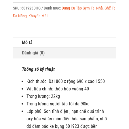
năng
SKU:
601923DHG
Danh mục:
Dụng Cụ Tập Gym Tại Nhà
,
Ghế Tạ
601923DHG
Đa Năng
,
Khuyến Mãi
số
lượng
Mô tả
Đánh giá (0)
Thông số kỹ thuật
Kích thước: Dài 860 x rộng 690 x cao 1550
Vật liệu chính: thép hộp vuông 40
Trọng lượng: 22kg
Trọng lượng người tập tối đa 90kg
Lớp phủ: Sơn tĩnh điện , hạn chế quá trình
oxy hóa và ăn món điện hóa sản phẩm, nhờ
đó đảm bảo ke bụng 601923 được bền