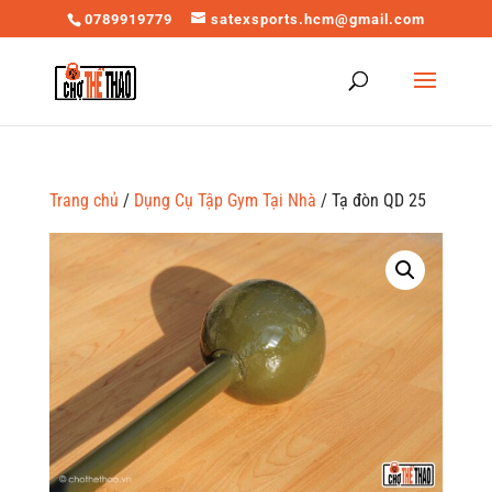
0789919779
satexsports.hcm@gmail.com
Trang chủ
/
Dụng Cụ Tập Gym Tại Nhà
/ Tạ đòn QD 25