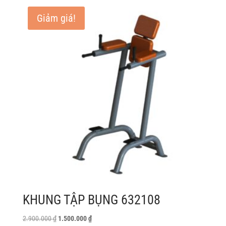
1.155.000 ₫.
là:
Giảm giá!
635.000 ₫.
KHUNG TẬP BỤNG 632108
Giá
Giá
2.900.000
₫
1.500.000
₫