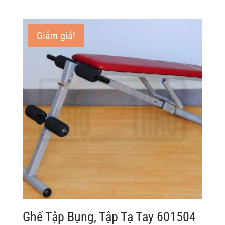
gốc
hiện
là:
tại
2.900.000 ₫.
là:
Giảm giá!
1.500.000 ₫.
Ghế Tập Bụng, Tập Tạ Tay 601504