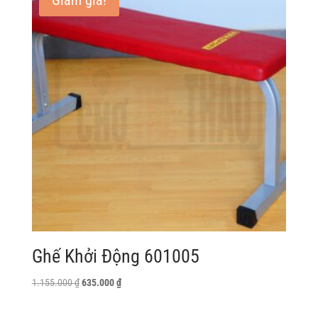
Giảm giá!
Ghế Khởi Động 601005
Giá
Giá
1.155.000
₫
635.000
₫
gốc
hiện
là:
tại