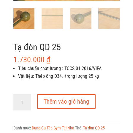
Tạ đòn QD 25
1.730.000
₫
Tiêu chuẩn chất lượng : TCCS 01:2016/VIFA
Vật liệu: Thép ống D34, trọng lượng 25 kg
Tạ
Thêm vào giỏ hàng
đòn
QD
25
Danh mục:
Dụng Cụ Tập Gym Tại Nhà
Thẻ:
Tạ đòn QD 25
số