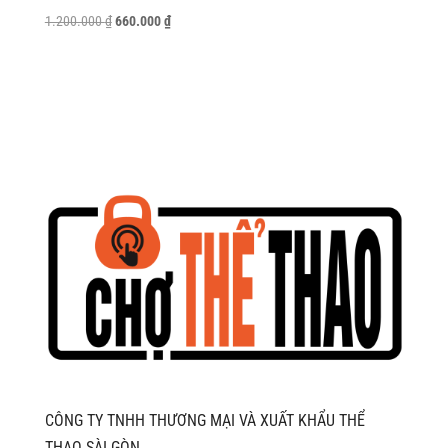
Giá
Giá
1.200.000
₫
660.000
₫
gốc
hiện
là:
tại
1.200.000 ₫.
là:
660.000 ₫.
CÔNG TY TNHH THƯƠNG MẠI VÀ XUẤT KHẨU THỂ
THAO SÀI GÒN