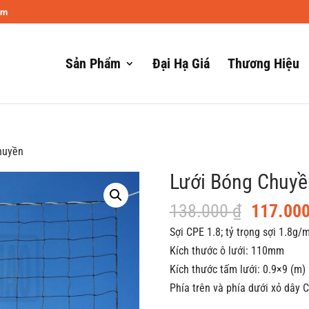
om
Sản Phẩm
Đại Hạ Giá
Thương Hiệu
huyền
Lưới Bóng Chuyề
Giá
138.000
₫
117.00
gốc
Sợi CPE 1.8; tỷ trọng sợi 1.8g
là:
Kích thước ô lưới: 110mm
138.000
Kích thước tấm lưới: 0.9×9 (m)
Phía trên và phía dưới xỏ dây 