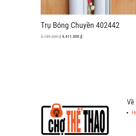
Trụ Bóng Chuyền 402442
Giá
Giá
5.189.000
₫
4.411.000
₫
gốc
hiện
là:
tại
5.189.000 ₫.
là:
4.411.000 ₫.
Về 
H