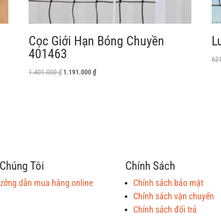
Cọc Giới Hạn Bóng Chuyền
L
401463
62
Giá
Giá
1.401.000
₫
1.191.000
₫
gốc
hiện
là:
tại
1.401.000 ₫.
là:
1.191.000 ₫.
Chúng Tôi
Chính Sách
ướng dẫn mua hàng online
Chính sách bảo mật
Chính sách vận chuyển
Chính sách đổi trả