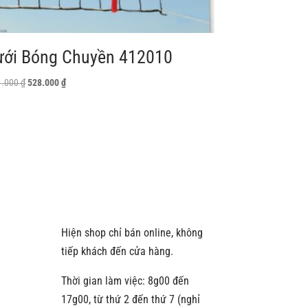
ưới Bóng Chuyền 412010
Giá
Giá
1.000
₫
528.000
₫
gốc
hiện
là:
tại
621.000 ₫.
là:
528.000 ₫.
Hiện shop chỉ bán online, không
tiếp khách đến cửa hàng.
Thời gian làm việc: 8g00 đến
17g00, từ thứ 2 đến thứ 7 (nghỉ