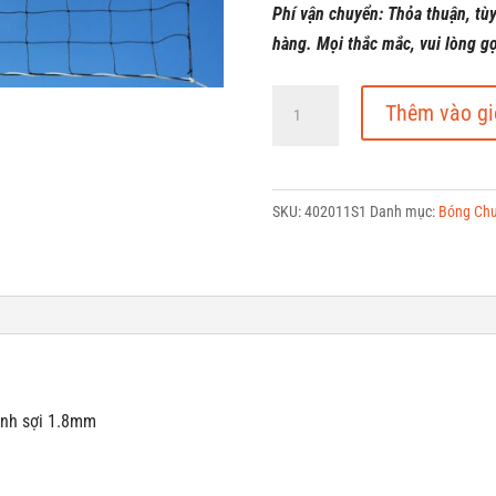
Phí vận chuyển: Thỏa thuận, tù
hàng. Mọi thắc mắc, vui lòng g
Lưới
Thêm vào gi
Bóng
Chuyền
số
SKU:
402011S1
Danh mục:
Bóng Ch
lượng
kính sợi 1.8mm