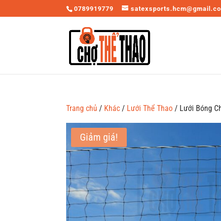
0789919779
satexsports.hcm@gmail.c
Trang chủ
/
Khác
/
Lưới Thể Thao
/ Lưới Bóng C
Giảm giá!