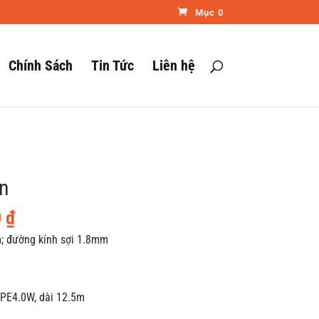
Mục 0
Chính Sách
Tin Tức
Liên hệ
n
Giá
0
₫
hiện
/m; đường kính sợi 1.8mm
tại
 ₫.
là:
117.000 ₫.
CPE4.0W, dài 12.5m